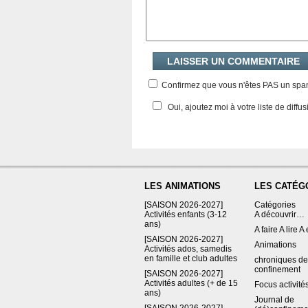
Confirmez que vous n'êtes PAS un sp
Oui, ajoutez moi à votre liste de diffus
LES ANIMATIONS
LES CATÉG
[SAISON 2026-2027]
Catégories
Activités enfants (3-12
A découvrir…
ans)
A faire A lire A
[SAISON 2026-2027]
Animations
Activités ados, samedis
en famille et club adultes
chroniques de
confinement
[SAISON 2026-2027]
Activités adultes (+ de 15
Focus activité
ans)
Journal de