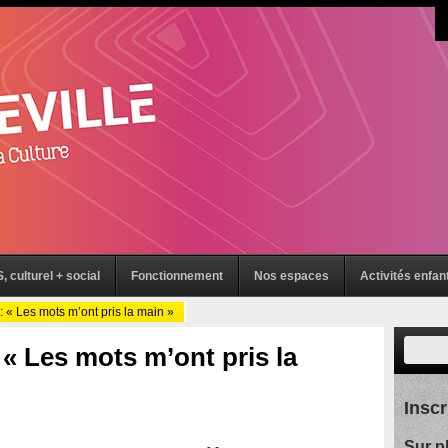
, culturel + social
Fonctionnement
Nos espaces
Activités enfan
 Les mots m’ont pris la main »
 Les mots m’ont pris la
Inscr
Sur p