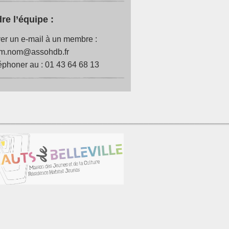
re l’équipe :
r un e-mail à un membre :
om.nom@assohdb.fr
éphoner au : 01 43 64 68 13