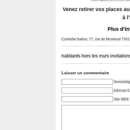
Venez retirer vos places au
à l
Plus d’in
Comédie Nation, 77, rue de Montreuil 7501
habitants
hors les murs
invitation
Laisser un commentaire
Nom(oblig
Adresse E
Site WEB