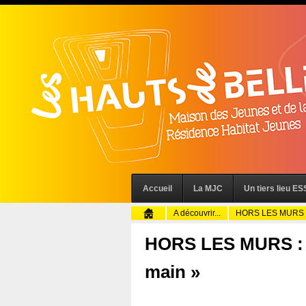
Accueil
La MJC
Un tiers lieu ESS
A découvrir...
HORS LES MURS : «
HORS LES MURS : «
main »