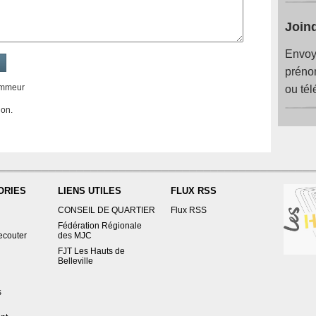
Joind
Envoye
prén
ammeur
ou tél
ion.
ORIES
LIENS UTILES
FLUX RSS
CONSEIL DE QUARTIER
Flux RSS
Fédération Régionale
 ecouter
des MJC
FJT Les Hauts de
Belleville
s