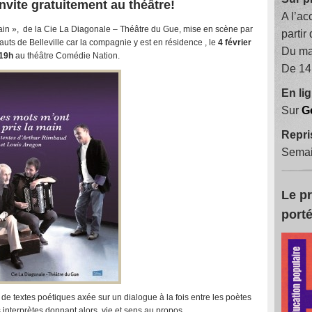
vite gratuitement au théâtre!
A l’ac
ain », de la Cie La Diagonale – Théâtre du Gue, mise en scène par
partir
uts de Belleville car la compagnie y est en résidence , le
4 février
Du ma
 19h
au théâtre Comédie Nation.
De 14
En li
Sur
G
Repri
Semai
Le p
porté
de textes poétiques axée sur un dialogue à la fois entre les poètes
interprètes donnant alors, vie et sens au propos.