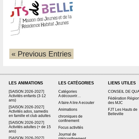
« Previous Entries
LES ANIMATIONS
LES CATÉGORIES
LIENS UTILES
[SAISON 2026-2027]
Catégories
CONSEIL DE QU
Activités enfants (3-12
A découvrir…
Fédération Régio
ans)
A faire A lire A ecouter
des MJC
[SAISON 2026-2027]
Animations
FJT Les Hauts de
Activités ados, samedis
Belleville
en famille et club adultes
chroniques de
confinement
[SAISON 2026-2027]
Activités adultes (+ de 15
Focus activités
ans)
Journal de
[SAISON 2026-2027]
(dé)confinement