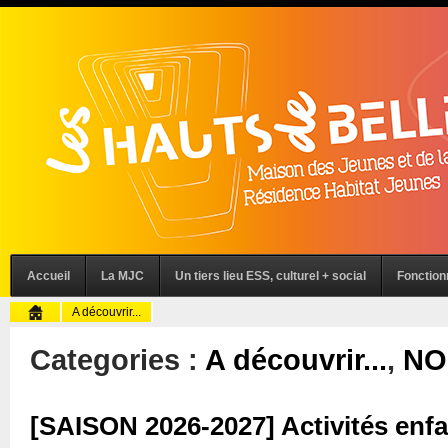
Accueil
La MJC
Un tiers lieu ESS, culturel + social
Fonctio
A découvrir...
Categories :
A découvrir...
,
NO
[SAISON 2026-2027] Activités enfa