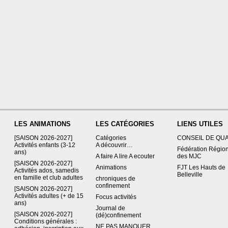
LES ANIMATIONS
LES CATÉGORIES
LIENS UTILES
[SAISON 2026-2027]
Catégories
CONSEIL DE QU
Activités enfants (3-12
A découvrir…
Fédération Régio
ans)
A faire A lire A ecouter
des MJC
[SAISON 2026-2027]
Animations
FJT Les Hauts de
Activités ados, samedis
Belleville
en famille et club adultes
chroniques de
confinement
[SAISON 2026-2027]
Activités adultes (+ de 15
Focus activités
ans)
Journal de
[SAISON 2026-2027]
(dé)confinement
Conditions générales :
NE PAS MANQUER