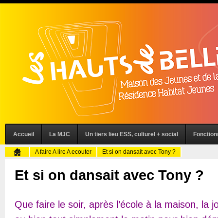
Accueil
La MJC
Un tiers lieu ESS, culturel + social
Fonctio
A faire A lire A ecouter
Et si on dansait avec Tony ?
Et si on dansait avec Tony ?
Que faire le soir, après l’école à la maison, la j