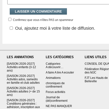
Confirmez que vous n'êtes PAS un spammeur
Oui, ajoutez moi à votre liste de diffusion.
LES ANIMATIONS
LES CATÉGORIES
LIENS UTILES
[SAISON 2026-2027]
Catégories
CONSEIL DE QU
Activités enfants (3-12
A découvrir…
Fédération Régio
ans)
A faire A lire A ecouter
des MJC
[SAISON 2026-2027]
Animations
FJT Les Hauts de
Activités ados, samedis
Belleville
en famille et club adultes
chroniques de
confinement
[SAISON 2026-2027]
Activités adultes (+ de 15
Focus activités
ans)
Journal de
[SAISON 2026-2027]
(dé)confinement
Conditions générales :
NE PAS MANQUER
adhésion, inscription aux