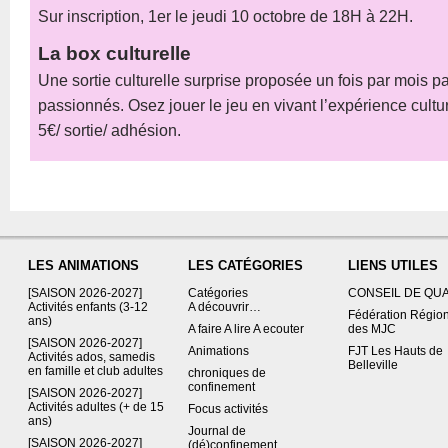
Sur inscription, 1er le jeudi 10 octobre de 18H à 22H.
La box culturelle
Une sortie culturelle surprise proposée un fois par mois pa
passionnés. Osez jouer le jeu en vivant l’expérience cultur
5€/ sortie/ adhésion.
LES ANIMATIONS
LES CATÉGORIES
LIENS UTILES
[SAISON 2026-2027]
Catégories
CONSEIL DE QU
Activités enfants (3-12
A découvrir…
Fédération Régio
ans)
A faire A lire A ecouter
des MJC
[SAISON 2026-2027]
Animations
FJT Les Hauts de
Activités ados, samedis
Belleville
en famille et club adultes
chroniques de
confinement
[SAISON 2026-2027]
Activités adultes (+ de 15
Focus activités
ans)
Journal de
[SAISON 2026-2027]
(dé)confinement