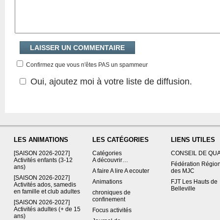
Confirmez que vous n'êtes PAS un spammeur
Oui, ajoutez moi à votre liste de diffusion.
LES ANIMATIONS
LES CATÉGORIES
LIENS UTILES
[SAISON 2026-2027]
Catégories
CONSEIL DE QU
Activités enfants (3-12
A découvrir…
Fédération Régio
ans)
A faire A lire A ecouter
des MJC
[SAISON 2026-2027]
Animations
FJT Les Hauts de
Activités ados, samedis
Belleville
en famille et club adultes
chroniques de
confinement
[SAISON 2026-2027]
Activités adultes (+ de 15
Focus activités
ans)