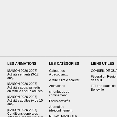
LES ANIMATIONS
LES CATÉGORIES
LIENS UTILES
[SAISON 2026-2027]
Catégories
CONSEIL DE QU
Activités enfants (3-12
A découvrir…
Fédération Régio
ans)
A faire A lire A ecouter
des MJC
[SAISON 2026-2027]
Animations
FJT Les Hauts de
Activités ados, samedis
Belleville
en famille et club adultes
chroniques de
confinement
[SAISON 2026-2027]
Activités adultes (+ de 15
Focus activités
ans)
Journal de
[SAISON 2026-2027]
(dé)confinement
Conditions générales :
NE PAS MANQUER