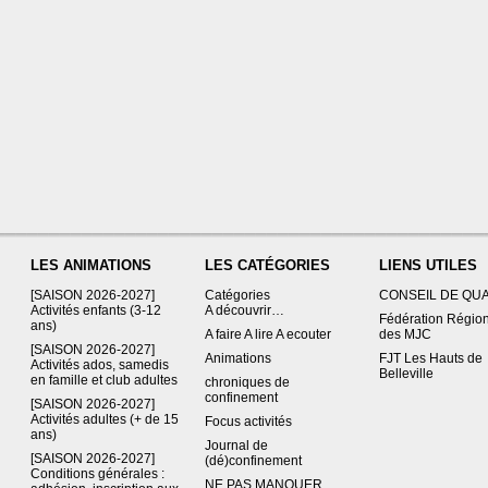
LES ANIMATIONS
LES CATÉGORIES
LIENS UTILES
[SAISON 2026-2027]
Catégories
CONSEIL DE QU
Activités enfants (3-12
A découvrir…
Fédération Régio
ans)
A faire A lire A ecouter
des MJC
[SAISON 2026-2027]
Animations
FJT Les Hauts de
Activités ados, samedis
Belleville
en famille et club adultes
chroniques de
confinement
[SAISON 2026-2027]
Activités adultes (+ de 15
Focus activités
ans)
Journal de
[SAISON 2026-2027]
(dé)confinement
Conditions générales :
NE PAS MANQUER