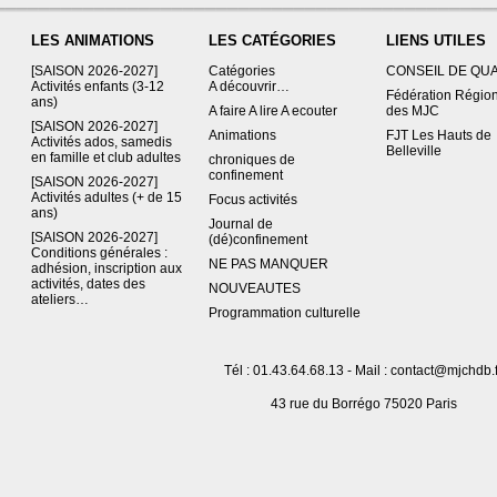
LES ANIMATIONS
LES CATÉGORIES
LIENS UTILES
[SAISON 2026-2027]
Catégories
CONSEIL DE QU
Activités enfants (3-12
A découvrir…
Fédération Régio
ans)
A faire A lire A ecouter
des MJC
[SAISON 2026-2027]
Animations
FJT Les Hauts de
Activités ados, samedis
Belleville
en famille et club adultes
chroniques de
confinement
[SAISON 2026-2027]
Activités adultes (+ de 15
Focus activités
ans)
Journal de
[SAISON 2026-2027]
(dé)confinement
Conditions générales :
NE PAS MANQUER
adhésion, inscription aux
activités, dates des
NOUVEAUTES
ateliers…
Programmation culturelle
Tél : 01.43.64.68.13 - Mail : contact@mjchdb.f
43 rue du Borrégo 75020 Paris